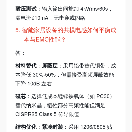
：输入输出间施加 4kVrms/60s，
耐压测试
漏电流≤10mA，无击穿或闪络
5.
智能家居设备的共模电感如何平衡成
本与EMC性能？​
答：
：
：采用铝带替代铜带，成
材料替代
屏蔽层
本降低 30%-50%，但需接受高频屏蔽效能
下降 10dB 左右
：选择低成本锰锌铁氧体（如 PC30）
磁芯
替代纳米晶，牺牲部分高频性能但满足
CISPR25 Class 5 传导限值
：
：采用 1206/0805 贴
结构优化
紧凑封装