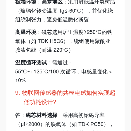
：
：采用耐低温环氧树脂
极端环境
高寒地区
（玻璃化转变温度 Tg≤-60℃），并优化绕
组绕制张力，避免低温脆化断裂
：磁芯选用居里温度≥250℃的铁
高温环境
氧体（如 TDK H5C6），绕组使用聚酰亚
胺漆包线（耐
温
220℃）
：需通过 -
温度循环测试
55℃~+125℃/100 次循环，电感量变化＜
10%
9.
物联网传感器的共模电感如何实现超
低功耗设计?
答：
：采用高初始磁导率
磁芯材料选择
（μi≥2000）的铁氧体（如 TDK PC50），