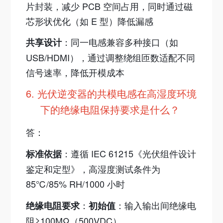
片封装，减少 PCB 空间占用，同时通过磁
芯形状优化（如 E 型）降低漏感
：同
一电
感兼容多种接口（如
共享设计
USB/HDMI），通过调整绕组匝数适配不同
信号速率，降低开模成本
6.
光伏逆变器的共模电感在高湿度环境
下的绝缘电阻保持要求是什么？
答：
：遵循 IEC 61215《光伏组件设计
标准依据
鉴定和定型》，高湿度测试条件为
85℃/85% RH/1000 小时
：
：输入输出间绝缘电
绝缘电阻要求
初始值
阻≥100MΩ（500VDC）