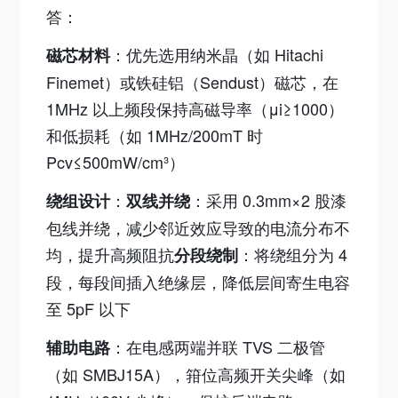
答：
：优先选用纳米晶（如 Hitachi
磁芯材料
Finemet）或铁硅铝（Sendust）磁芯，在
1MHz 以上频段保持高磁导率（μi≥1000）
和低损耗（如 1MHz/200mT 时
Pcv≤500mW/cm
³
）
：
：采用 0.3mm×2 股漆
绕组设计
双线并绕
包线并绕，减少邻近效应导致的电流分布不
均，提升高频阻抗
：将绕组分为 4
分段绕制
段，每段间插入绝缘层，降低层间寄生电容
至 5pF 以下
：在电感两端并联 TVS 二极管
辅助电路
（如 SMBJ15A），箝位高频开关尖峰（如