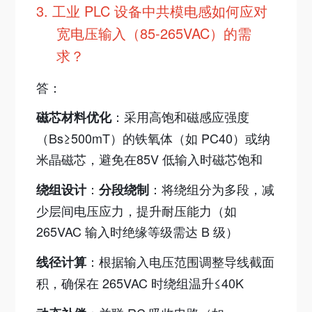
3.
工业 PLC 设备中共模电感如何应对
宽电压输入（85-265VAC）的需
求？
答：
：采用高饱和磁感应强度
磁芯材料优化
（Bs≥500mT）的铁氧体（如 PC40）或纳
米晶磁芯，避免在85V 低输入时磁芯饱和
：
：将绕组分为多段，减
绕组设计
分段绕制
少层间电压应力，提升耐压能力（如
265VAC 输入时绝缘等级需达 B 级）
：根据输入电压范围调整导线截面
线径计算
积，确保在 265VAC 时绕组温升≤40K