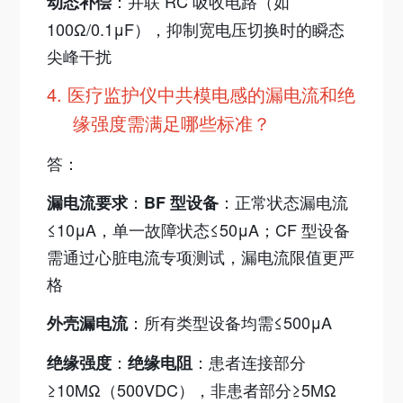
：并联 RC 吸收电路（如
动态补偿
100Ω/0.1μF），抑制宽电压切换时的瞬态
尖峰干扰
4.
医疗监护仪中共模电感的漏电流和绝
缘强度需满足哪些标准？
答：
：
：正常状态漏电流
漏电流要求
BF 型设备
≤10μA，单一故障状态≤50μA；CF 型设备
需通过心脏电流专项测试，漏电流限值更严
格
：所有类型设备均需≤500μA
外壳漏电流
：
：患者连接部分
绝缘强度
绝缘电阻
≥10MΩ（500VDC），非患者部分≥5MΩ