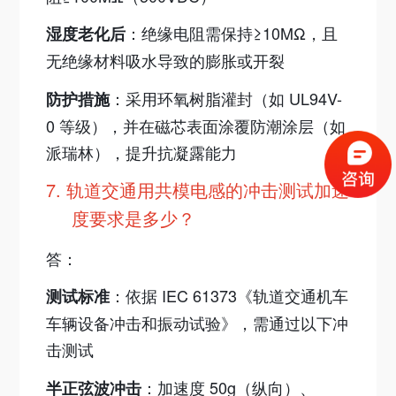
：绝缘电阻需保持≥10MΩ，且
湿度老化后
无绝缘材料吸水导致的膨胀或开裂
：采用环氧树脂灌封（如 UL94V-
防护措施
0 等级），并在磁芯表面涂覆防潮涂层（如
派瑞林），提升抗凝露能力
7.
轨道交通用共模电感的冲击测试加速
度要求是多少？
答：
：依据 IEC 61373《轨道交通机车
测试标准
车辆设备冲击和振动试验》，需通过以下冲
击测试
：加速度 50g（纵向）、
半正弦波冲击