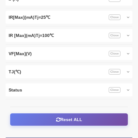
IR[Max](mA)Tj=25℃
IR [Max](mA)Tj=100℃
VF[Max](V)
TJ(℃)
Status
Reset ALL