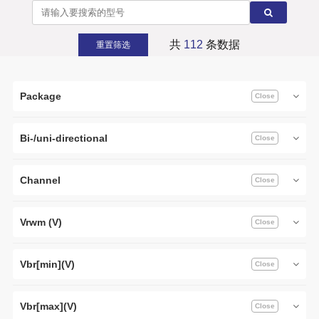
共
112
条数据
重置筛选
Package
Bi-/uni-directional
Channel
Vrwm (V)
Vbr[min](V)
Vbr[max](V)