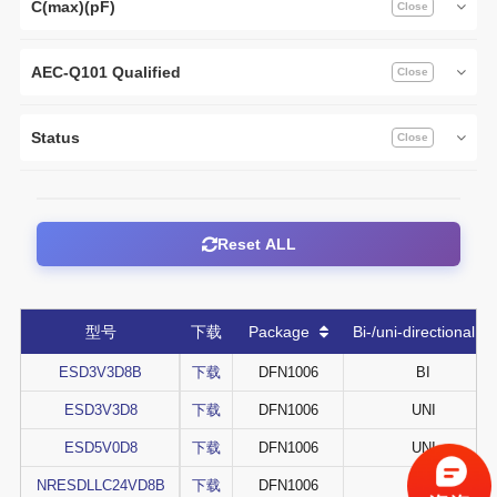
C(max)(pF)
AEC-Q101 Qualified
Status
Reset ALL
型号
下载
Package
Bi-/uni-directional
ESD3V3D8B
下载
DFN1006
BI
ESD3V3D8
下载
DFN1006
UNI
ESD5V0D8
下载
DFN1006
UNI
NRESDLLC24VD8B
下载
DFN1006
BI