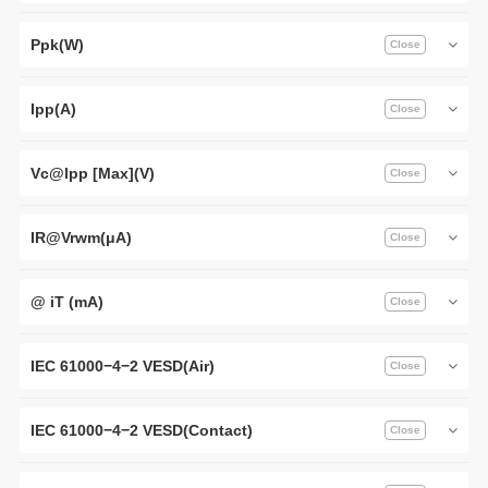
Ppk(W)
Ipp(A)
Vc@lpp [Max](V)
IR@Vrwm(μA)
@ iT (mA)
IEC 61000−4−2 VESD(Air)
IEC 61000−4−2 VESD(Contact)