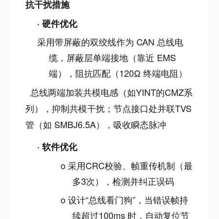
抗干扰措施
·
硬件优化
采用带屏蔽的双绞线作为
CAN 总线电
缆，屏蔽层单端接地（靠近 EMS
端），阻抗匹配（120Ω 终端电阻）
总线两端加装共模电感（如YINT的CMZ系
列），抑制共模干扰；节点接口处并联TVS
管（如 SMBJ6.5A），吸收瞬态脉冲
·
软件优化
o
采用CRC校验、帧重传机制（最
多3次），检测并纠正误码
o
设计“总线看门狗”，当错误帧持
续超过100ms 时，自动复位节