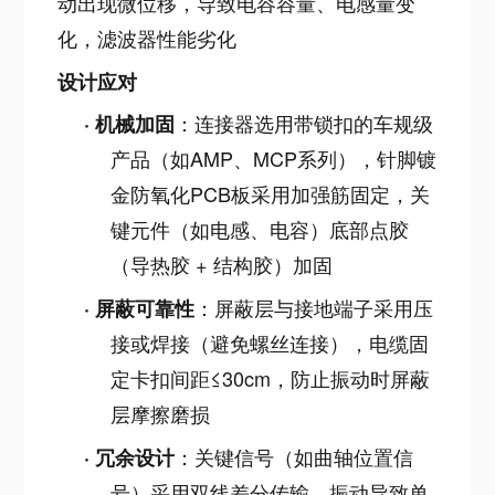
动出现微位移，导致电容容量、电感量变
化，滤波器性能劣化
设计应对
：连接器选用带锁扣的车规级
·
机械加固
产品（如AMP、MCP系列），针脚镀
金防氧化PCB板采用加强筋固定，关
键元件（如电感、电容）底部点胶
（导热胶 + 结构胶）加固
：屏蔽层与接地端子采用压
·
屏蔽可靠性
接或焊接（避免螺丝连接），电缆固
定卡扣间距≤30cm，防止振动时屏蔽
层摩擦磨损
：关键信号（如曲轴位置信
·
冗余设计
号）采用双线差分传输，振动导致单