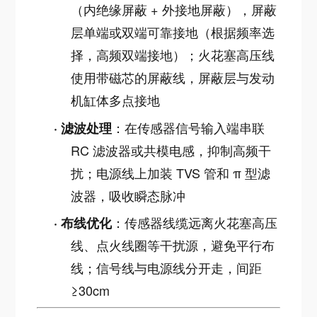
（内绝缘屏蔽 + 外接地屏蔽），屏蔽
层单端或双端可靠接地（根据频率选
择，高频双端接地）；火花塞高压线
使用带磁芯的屏蔽线，屏蔽层与发动
机缸体多点接地
：在传感器信号输入端串联
·
滤波处理
RC 滤波器或共模电感，抑制高频干
扰；电源线上加装 TVS 管和 π 型滤
波器，吸收瞬态脉冲
：传感器线缆远离火花塞高压
·
布线优化
线、点火线圈等干扰源，避免平行布
线；信号线与电源线分开走，间距
≥30cm