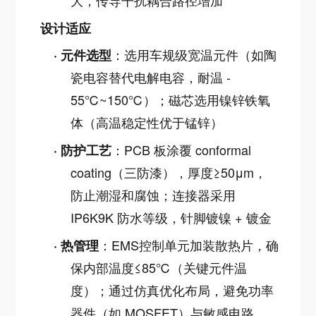
大，传导干扰耦合路径增加
设计适应
：选用车规级宽温元件（如陶
·
元件选型
瓷电容替代电解电容，耐温 -
55℃~150℃）；磁芯选用镍锌铁氧
体（高温稳定性优于锰锌）
：PCB 板涂覆 conformal
·
防护工艺
coating（三防漆），厚度≥50μm，
防止潮湿和腐蚀；连接器采用
IP6K9K 防水等级，针脚镀镍 + 镀金
：EMS控制单元加装散热片，确
·
热管理
保内部温度≤85℃（关键元件温
度）；通过仿真优化布局，避免功率
器件（如 MOSFET）与敏感电路