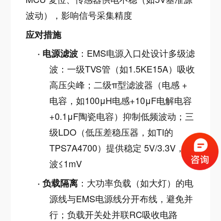
波动），影响信号采集精度
应对措施
：EMS电源入口处设计多级滤
·
电源滤波
波：一级TVS管（如1.5KE15A）吸收
高压尖峰；二级π型滤波器（电感 +
电容，如100μH电感+10μF电解电容
+0.1μF陶瓷电容）抑制低频波动；三
级LDO（低压差稳压器，如TI的
TPS7A4700）提供稳定 5V/3.3V，纹
波≤1mV
：大功率负载（如大灯）的电
·
负载隔离
源线与EMS电源线分开布线，避免并
行；负载开关处并联RC吸收电路