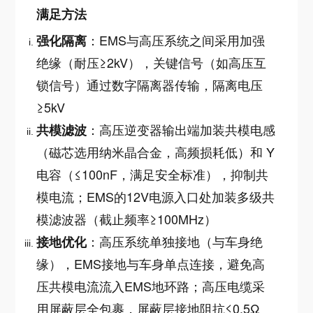
满足方法
：EMS与高压系统之间采用加强
强化隔离
绝缘（耐压≥2kV），关键信号（如高压互
锁信号）通过数字隔离器传输，隔离电压
≥5kV
：高压逆变器输出端加装共模电感
共模滤波
（磁芯选用纳米晶合金，高频损耗低）和 Y
电容（≤100nF，满足安全标准），抑制共
模电流；EMS的12V电源入口处加装多级共
模滤波器（截止频率≥100MHz）
：高压系统单独接地（与车身绝
接地优化
缘），EMS接地与车身单点连接，避免高
压共模电流流入EMS地环路；高压电缆采
用屏蔽层全包裹，屏蔽层接地阻抗≤0.5Ω