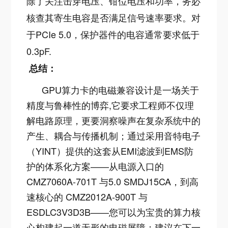
除了关注击穿电压、钳位电压和功率，务必
核查其寄生电容是否满足信号速率要求。对
于PCIe 5.0，保护器件的电容通常要求低于
0.3pF
.
总结：
GPU算力卡的电磁兼容设计是一场关于
精度与鲁棒性的博弈,它要求工程师不仅理
解电路原理，更要洞察噪声在复杂系统中的
产生、耦合与传播机制；通过采用音特电子
（YINT）提供的这套从EMI滤波到EMS防
护的体系化方案——从电源入口的
CMZ7060A-701T 与5.0 SMDJ15CA，到高
速核心的 CMZ2012A-900T 与
ESDLC3V3D3B——您可以为宝贵的算力核
心构建起一道无形的电磁屏障；建议在下一