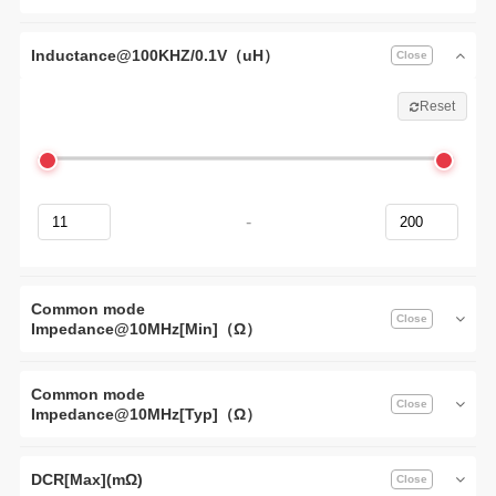
Inductance@100KHZ/0.1V（uH）
Reset
-
Common mode
Impedance@10MHz[Min]（Ω）
Common mode
Impedance@10MHz[Typ]（Ω）
DCR[Max](mΩ)