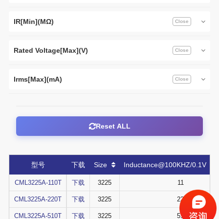
IR[Min](MΩ)
Rated Voltage[Max](V)
Irms[Max](mA)
Reset ALL
型号
下载
Size
Inductance@100KHZ/0.1V（
CML3225A-110T
下载
3225
11
CML3225A-220T
下载
3225
22
CML3225A-510T
下载
3225
51