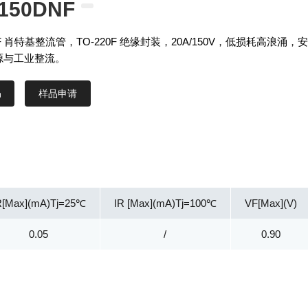
150DNF
DNF 肖特基整流管，TO-220F 绝缘封装，20A/150V，低损耗高浪涌，
源与工业整流。
样品申请
R[Max](mA)Tj=25℃
IR [Max](mA)Tj=100℃
VF[Max](V)
0.05
/
0.90