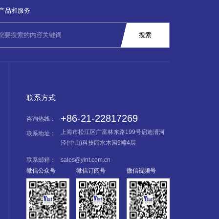
产品和服务
联系方式
+86-21-22817269
咨询热线：
上海市松江区广富林东路199号启迪漕河
联系地址：
泾(中山)科技园水木园9幢4层
联系邮箱：
sales@yint.com.cn
微信公众号
微信订阅号
微信视频号