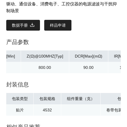
驱动、通信设备、消费电子、工控仪器的电源滤波与干扰抑
制场景
数据手册
样品申请
产品参数
HZ[Min]
Z(Ω)@100MHZ[Typ]
DCR[Max](mΩ)
IR[Min
00
800.00
90.00
10.
封装信息
包装类型
包装规格
组件重量（克）
包装
贴片
4532
卷带包装：2