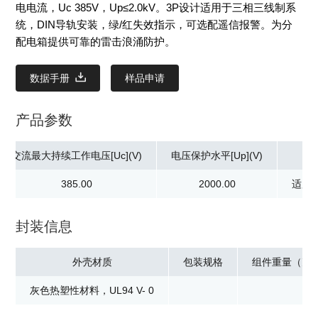
电电流，Uc 385V，Up≤2.0kV。3P设计适用于三相三线制系
统，DIN导轨安装，绿/红失效指示，可选配遥信报警。为分
配电箱提供可靠的雷击浪涌防护。
数据手册
样品申请
产品参数
交流最大持续工作电压[Uc](V)
电压保护水平[Up](V)
385.00
2000.00
适用
封装信息
外壳材质
包装规格
组件重量（克
灰色热塑性材料，UL94 V- 0