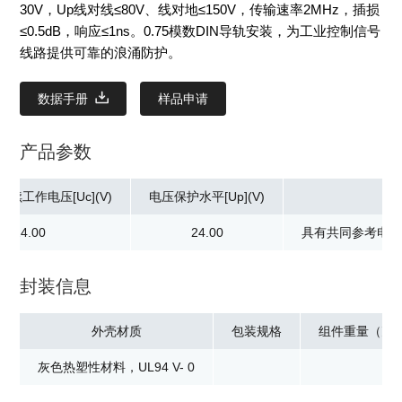
30V，Up线对线≤80V、线对地≤150V，传输速率2MHz，插损
≤0.5dB，响应≤1ns。0.75模数DIN导轨安装，为工业控制信号
线路提供可靠的浪涌防护。
数据手册
样品申请
产品参数
续工作电压[Uc](V)
电压保护水平[Up](V)
24.00
24.00
具有共同参考电位
封装信息
外壳材质
包装规格
组件重量（克
灰色热塑性材料，UL94 V- 0