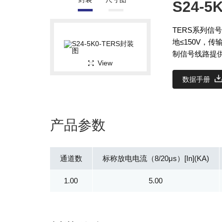
S24-5
TERS系列信号
地≤150V，传
制信号线路提
View
数据手册
产品参数
通道数
标称放电电流（8/20μs）[In](KA)
1.00
5.00