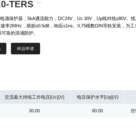
K0-TERS
电涌保护器，5kA通流能力，DC24V，Uc 30V，Up线对线≤80V、
输速率2MHz，插损≤0.5dB，响应≤1ns。0.75模数DIN导轨安装，为
供可靠的浪涌防护。
样品申请
交流最大持续工作电压[Uc](V)
电压保护水平[Up](V)
30.00
80.00
控