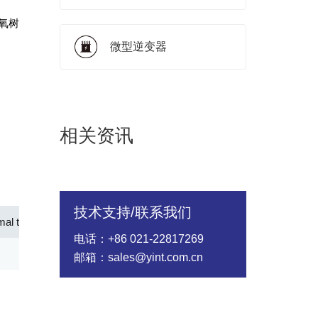
环氧树
微型逆变器
相关资讯
技术支持/联系我们
mal time Constant(S)
Operating Temp.(℃)
电话：+86 021-22817269
≤12
-40～+125℃
邮箱：sales@yint.com.cn