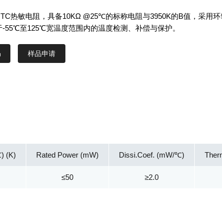
TC热敏电阻，具备10KΩ @25℃的标称电阻与3950K的B值，采用
-55℃至125℃宽温度范围内的温度检测、补偿与保护。
样品申请
) (K)
Rated Power (mW)
Dissi.Coef. (mW/℃)
Ther
≤50
≥2.0