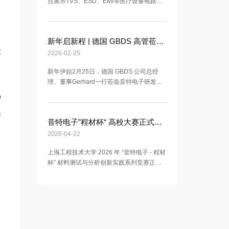
点展示TVS、ESD、EMI等医疗设备电路保
护解决方案，支持BOM匹配与工程选型，欢
迎预约展位交流。
新年启新程 | 德国 GBDS 高管莅临音特电子 共商马年战略合作
大
2026-02-25
新年伊始2月25日，德国 GBDS 公司总经
理、董事Gerhard一行莅临音特电子研发中
心，共商马年深度战略合作
冲
浪
音特电子”程材杯“ 高校大赛正式开始
2026-04-22
上海工程技术大学 2026 年 “音特电子 - 程材
杯” 材料测试与分析创新实践系列竞赛正式
开赛