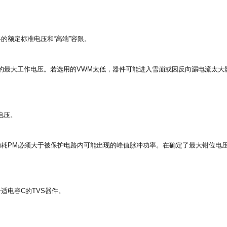
的额定标准电压和“高端”容限。
路的最大工作电压。若选用的VWM太低，器件可能进入雪崩或因反向漏电流太大
。
电压。
功耗PM必须大于被保护电路内可能出现的峰值脉冲功率。在确定了最大钳位电
适电容C的TVS器件。