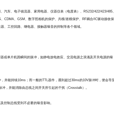
车、电子镇流器、家用电器、仪器仪表（电度表）、RS232/422/423/485
S、GPS、CDMA、GSM、数字照相机的保护、共模/差模保护、RF耦合/IC驱动接收保
速器、工控回路、继电器、接触器噪音的抑制等各个领域。
理器或单片机因瞬间的脉冲，如静电放电效应、交流电源之浪涌及开关电源的噪
冲，并能持续10ms；而一般的TTL器件，遇到超过30ms的10V脉冲时，便会导
，并能消除由总线之间开关所引起的干扰（Crosstalk）。
据及控制总线受到不必要的噪音影响。