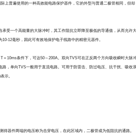
前国际上普遍使用的一种高效能电路保护器件，它的外型与普通二极管相同，但却
当承受一个高能量的大脉冲时，其工作阻抗立即降至极低的导通值，从而允许
10-12毫秒，因此可有效地保护电子线路中的精密元器件。
T＝10ms条件下，可达50～200A。双向TVS可在正反两个方向吸收瞬时大脉
电路，单向TVS一般用于直流电路。可用于防雷击、防过电压、抗干扰、吸收
)表示。
下，测得器件两端的电压称为击穿电压，在此区域内，二极管成为低阻抗的通路。