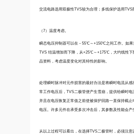
交流电路选用双极性TVS较为合理；多线保护选用TV
（7）温度考虑。
瞬态电压抑制器可以在－55℃～+150℃之间工作。如
TVS 结温增加而下降，从+25℃～+175℃，大约线
品资料，考虑温度变化对其特性的影响。
处理瞬时脉冲对元件损害的最好办法是将瞬时电流从感
常工作电压后，TVS二极管便产生雪崩，提供给瞬时
并且在电压恢复正常值之前使被保护回路一直保持截止
电压。许多元件在承受多次冲击后，其参数及性能会产
从以上过程可以看出，在选择TVS二极管时，必须注意