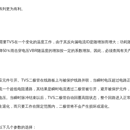
S阵列更为有利。
果需要TVS在一个变化的温度工作，由于其反向漏电流ID是随增加而增大；功耗
性下降50％雨击穿电压VBR随温度的增加按一定的系数增加。因此，必须查阅有关
应元件引开。TVS二极管在线路板上与被保护线路并联，当瞬时电压超过电路
电流一个超低电阻通路，其结果是瞬时电流透过二极管被引开，避开被保护元件
电压。当瞬时脉冲结束以后，TVS二极管自动回覆高阻状态，整个回路进入正
生退化，而只要工作在限定范围内，二极管将不会产生损坏或退化。
以下几个参数的选择：