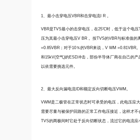
1、最小击穿电压VBR和击穿电流I R 。
VBR是TVS最小的击穿电压，在25℃时，低于这个电压T
压为其最小击穿电压V BR 。按TVS的VBR与标准值的
=0.85VBR；对于10％的VBR来说，V WM =0.81V
和15kV(空气)的ESD冲击，部份半导体厂商在自己
以依需要挑选元件。
2、最大反向漏电流ID和额定反向切断电压VWM。
VWM是二极管在正常状态时可承受的电压，此电压应
需要尽量与被保护回路的正常工作电压接近，这样才不会
TVS的两极间时它处于反向切断状态，流过它的电流应