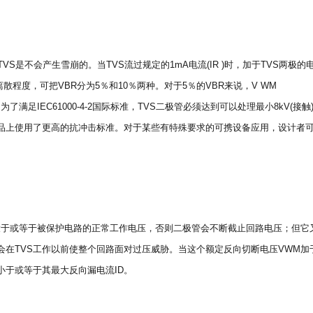
VS是不会产生雪崩的。当TVS流过规定的1mA电流(IR )时，加于TVS两极的
离散程度，可把VBR分为5％和10％两种。对于5％的VBR来说，V WM
BR。为了满足IEC61000-4-2国际标准，TVS二极管必须达到可以处理最小8kV(接触
的产品上使用了更高的抗冲击标准。对于某些有特殊要求的可携设备应用，设计者
大于或等于被保护电路的正常工作电压，否则二极管会不断截止回路电压；但它
在TVS工作以前使整个回路面对过压威胁。当这个额定反向切断电压VWM加
小于或等于其最大反向漏电流ID。