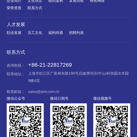
企业简介
文化理念
组织架构
发展历程
销售网络
荣誉资质
联系方式
人才发展
职业发展
员工文化
福利待遇
招聘列表
联系方式
+86-21-22817269
咨询热线：
上海市松江区广富林东路199号启迪漕河泾(中山)科技园水木园
联系地址：
9幢4层
联系邮箱：
sales@yint.com.cn
微信公众号
微信订阅号
微信视频号