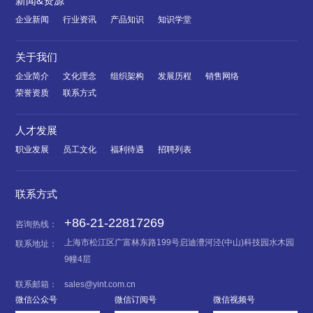
新闻&资源
企业新闻
行业资讯
产品知识
知识学堂
关于我们
企业简介
文化理念
组织架构
发展历程
销售网络
荣誉资质
联系方式
人才发展
职业发展
员工文化
福利待遇
招聘列表
联系方式
+86-21-22817269
咨询热线：
上海市松江区广富林东路199号启迪漕河泾(中山)科技园水木园
联系地址：
9幢4层
联系邮箱：
sales@yint.com.cn
微信公众号
微信订阅号
微信视频号