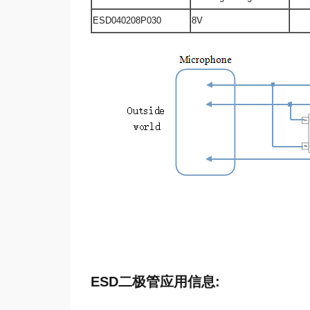
ESD040208P030
8V
ESD二极管
应用信息: