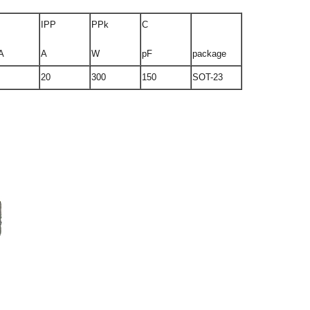
IPP
PPk
C
A
A
W
pF
package
20
300
150
SOT-23