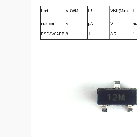
Part
VRWM
IR
VBR(Min)
IT
number
V
µA
V
m
ESD8V0APB
8
1
8.5
1