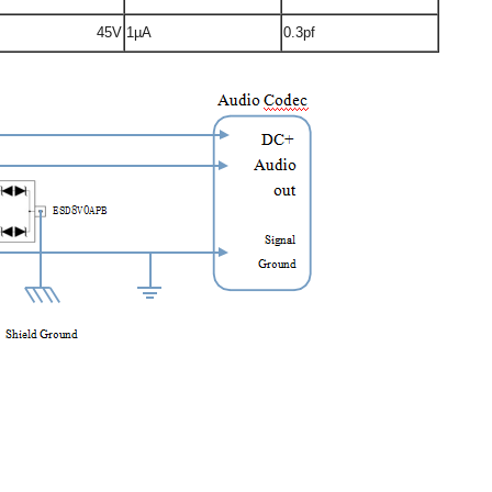
45V
1µA
0.3pf