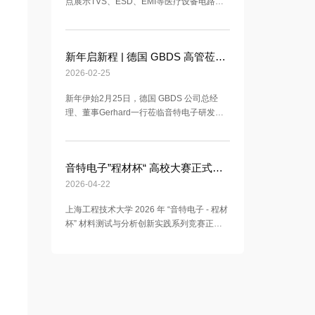
点展示TVS、ESD、EMI等医疗设备电路保
护解决方案，支持BOM匹配与工程选型，欢
迎预约展位交流。
新年启新程 | 德国 GBDS 高管莅临音特电子 共商马年战略合作
2026-02-25
新年伊始2月25日，德国 GBDS 公司总经
理、董事Gerhard一行莅临音特电子研发中
心，共商马年深度战略合作
音特电子”程材杯“ 高校大赛正式开始
2026-04-22
上海工程技术大学 2026 年 “音特电子 - 程材
杯” 材料测试与分析创新实践系列竞赛正式
开赛