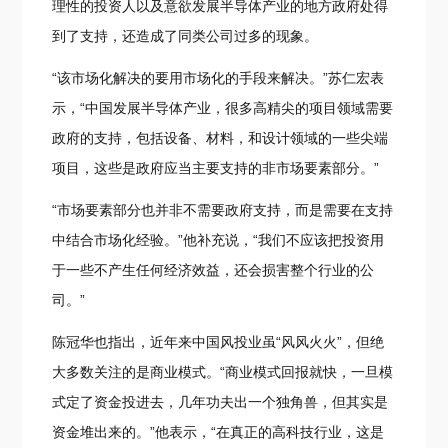
理性的投资人以及意欲发展半导体产业的地方政府处得
到了支持，还造成了同类公司过多的现象。
“该市场化解决的要用市场化的手段来解决。”苏仁宏表
示，“中国发展半导体产业，很多高精尖的项目领域需要
政府的支持，包括设备、材料，和设计领域的一些尖端
项目，这些是政府应当主要支持的非市场要素部分。”
“市场要素部分也并非不需要政府支持，而是需要在支持
中结合市场化经验。”他补充说，“我们不应该把投资用
于一些不产生任何经济效益，还会损害整个行业的公
司。”
陈冠华也指出，近年来中国风投业虽“风风火火”，但绝
大多数关注的是商业模式。“商业模式回报就快，一旦模
式定了资金投进去，几年功夫出一个独角兽，但其实是
资金堆出来的。”他表示，“在真正的高科技行业，这是