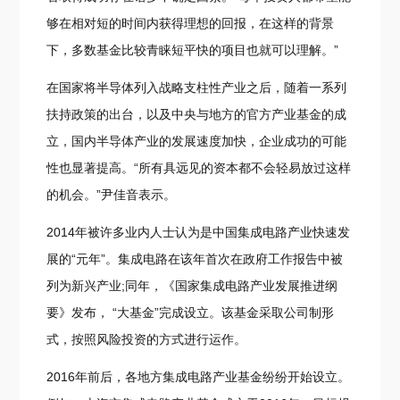
够在相对短的时间内获得理想的回报，在这样的背景
下，多数基金比较青睐短平快的项目也就可以理解。”
在国家将半导体列入战略支柱性产业之后，随着一系列
扶持政策的出台，以及中央与地方的官方产业基金的成
立，国内半导体产业的发展速度加快，企业成功的可能
性也显著提高。“所有具远见的资本都不会轻易放过这样
的机会。”尹佳音表示。
2014年被许多业内人士认为是中国集成电路产业快速发
展的“元年”。集成电路在该年首次在政府工作报告中被
列为新兴产业;同年，《国家集成电路产业发展推进纲
要》发布， “大基金”完成设立。该基金采取公司制形
式，按照风险投资的方式进行运作。
2016年前后，各地方集成电路产业基金纷纷开始设立。