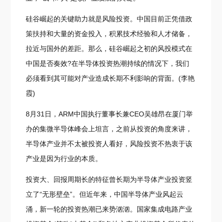
硅谷崛起的关键助力就是风险投资。中国目前正凭借政
策扶持和大量的资金投入，积累技术经验和人才储备，
拉近与国外的差距。那么，硅谷崛起之初的风投模式在
中国是否奏效?在半导体投资热潮持续的情况下，我们
必须看到其可能对产业造成长期不利影响的背面。(李艳
霞)
8月31日，ARM中国执行董事长兼CEO吴雄昂在厦门举
办的集微半导体峰会上坦言，之前从投资的角度来讲，
半导体产业并不太被投资人看好，风险投资不热衷于该
产业是因为行业的本质。
投资大、回报周期长的特征曾长期为半导体产业投资竖
立了“无形壁垒”。但近年来，中国半导体产业风起云
涌，新一轮的投资热潮已来势汹汹。国家集成电路产业