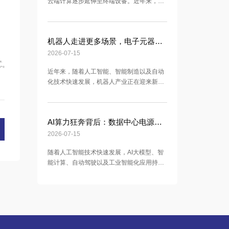
云端计算逐步延伸至终端设备。近年来，AI
眼镜作为融合人工智能、可穿戴技术和智能
交互的新型产品，正在受到市场关注，并逐
渐探索在智能办公、信息交互、生活辅助以
机器人走进更多场景，电子元器件迎来新应用增长点
及娱乐应用等多个场景中的应用。 相比传统
智能眼镜，新一代AI眼镜不仅具备显示、拍
2026-07-15
摄、语音交互等功能，还集成了AI芯片、摄
障。
网产业
近年来，随着人工智能、智能制造以及自动
像模组、传感器、无线通信模块以及电源管
化技术快速发展，机器人产业正在迎来新的
理系统等多个电子单元。随着设备功能持续
发展阶段。从工业生产线上的智能机器人，
增加，产
到物流配送、医疗辅助、商业服务以及家庭
应用场景，机器人正逐步拓展应用边界，成
AI算力狂奔背后：数据中心电源系统迎来新挑战
为推动智能化发展的重要力量。 相比传统机
械设备，现代机器人不仅具备运动控制能
2026-07-15
力，还融合了大量电子技术，包括高性能控
随着人工智能技术快速发展，AI大模型、智
制芯片、精密传感器、通信模块、电机驱动
能计算、自动驾驶以及工业智能化应用持续
系统以及电源管理单元等。随着机器人功能
推进，全球对于算力基础设施的需求不断增
不断丰富，设备内部
长。作为支撑人工智能应用的重要基础，AI
服务器和数据中心正在成为电子产业新的发
展热点。 近年来，AI模型规模不断扩大，训
练和推理任务对计算能力提出更高要求，推
动高性能计算芯片、服务器设备以及数据中