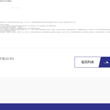
I将成为今后十年新风口
文章来源 : 中国工业新闻
新型工业化、推进中国式现代化作出新的更大贡献。”2024年1月5日，中国互联网协会副理事长黄澄清在中国互联网协会主办的2024（第十四届）中国互联网产业年会上表示。
技术创新、安全保障。
告。他介绍了与老百姓生活紧密相关的手机大模型所发挥的作用，丰富了数智化生活、扩展了手机的智能、催生了消费应用升级等。
I到通用AI将成为今后十年的新风口。”邬贺铨说。
实反映了中国互联网产业发展最新趋势，为互联网从业者在未来一年的开拓创新提供参考和启示。
企业、安全服务企业、互联网企业的32支获奖队伍颁发了决赛一、二、三等奖。“强基杯”大赛将继续秉持“以赛选才、以赛促学、以赛促融”的办赛理念，持续提升赛事质量水平、不断锤炼数据安全特色，为“强基计划”人才培养工作高质量发展提供坚实保
济社会数字化转型案例征集”启动仪式。
内的政府部门、国际组织、社会团体、科研机构、高校、企业等主体。大赛突出创新性和示范性，参赛内容聚焦科技前沿趋势和产业发展热点，发现一批技术先进、应用成效显著的优秀项目，激发互联网行业的创新活力，推动互联网技术进步，助力互联
降10.8%
返回列表