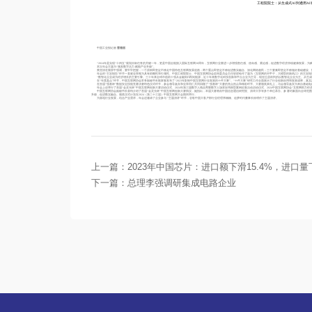
工程院院士：从生成式AI到通用A
中国工业报记者
曹雅丽
“2024年是实现“十四五”规划目标任务的关键一年，更是中国全能接入国际互联网30周年，互联网行业要进一步增强责任感、使命感、紧迫感，促进数字经济持续健康发展，为赋能
本次年会主题为“激发数字活力 赋能产业升级”。
黄澄清在致辞中强调，要牢牢把握：一个原则即坚定不移走中国特色互联网发展道路；两个重点即坚定不移促进数实融合、深化网络惠民；三个要素即坚定不移做好基础建设、
年会的“主旨报告”环节一直被业界视为具有前瞻性和引领性。中国工程院院士、中国互联网协会咨询委员会主任邬贺铨作了题为《互联网的半甲子，大模型的新风口》的主旨报
“数智化企业成为经济增长的主要引擎。三十年来全球市值前十强从金融到IT再到能源，近十年来数字化科技创新和平台企业为主导，现在位居前列的以数智化企业为主。从生成式A
在“年度盘点”环节，中国互联网协会常务副秘书长陈家春发布了“2023年影响中国互联网行业发展的十件大事”。“十件大事”研究工作全面展示了行业创新应用和发展成果，真
在首届“强基杯”数据安全技能竞赛决赛特色仪式环节，参会领导嘉宾和业界同仁共同回顾了“强基杯”大赛的亮点热点和精彩环节。大赛颁奖典礼上，与会领导嘉宾为来自基础电信
年会上还举行了首届“金灵光杯”中国互联网创新大赛启动仪式、2024年第三届数字人精品秀暨数字人场景应用典型案例征集活动启动仪式、2024中国互联网协会“互联网助力经
中国互联网协会副秘书长裴玮介绍了首届“金灵光杯”中国互联网创新大赛情况，她指出，本届大赛将由中国信息通信研究院、清华大学等多个单位承办。参赛对象面向全球范围
升级，促进数实融合。颁奖仪式计划在2024（第二十三届）中国互联网大会期间举行。
为落地行业发展，结合产业需求，年会还邀请了企业参与 “主题演讲”环节，谷歌中国大客户部行业经理李楠楠、追梦时代董事长徐明作了主题演讲。
上一篇：
2023年中国芯片：进口额下滑15.4%，进口量下
下一篇：
总理李强调研集成电路企业