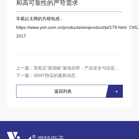
和高可靠性的严苛需求
车载以太网的共模电感：
https://www.yint.com.cn/products/emiproduct/pi/179.html
CML
201T
上一篇：
充电宝“新国标”落地在即：产品安全与信息透明度将迎质变
下一篇：
SENT协议的最新动态
返回列表