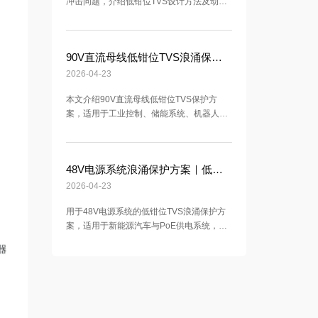
冲击问题，介绍低钳位TVS设计方法及动态
电阻优化思路，用于提升DC-DC电源输入端
的过压保护与系统可靠性。
90V直流母线低钳位TVS浪涌保护方案｜120V耐压DC-DC芯片窗口保护
2026-04-23
本文介绍90V直流母线低钳位TVS保护方
案，适用于工业控制、储能系统、机器人、
两轮车及轻型电动平台等90V母线应用场
景。围绕120V耐压DC-DC芯片保护需求，
通过低动态电阻与低钳位设计，在1.2/50μs
48V电源系统浪涌保护方案｜低钳位TVS在汽车电子与PoE中的应用
与8/20μs组合浪涌条件下实现更优母线钳位
控制，降低芯片击穿、雪崩退化与隐性失效
2026-04-23
风险。
用于48V电源系统的低钳位TVS浪涌保护方
案，适用于新能源汽车与PoE供电系统，满
足ISO7637-2与IEC61000-4-5标准，有效降
低钳位电压并提升系统可靠性。