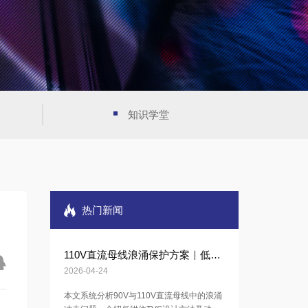
知识学堂
热门新闻
110V直流母线浪涌保护方案｜低钳位TVS设计
2026-04-24
本文系统分析90V与110V直流母线中的浪涌