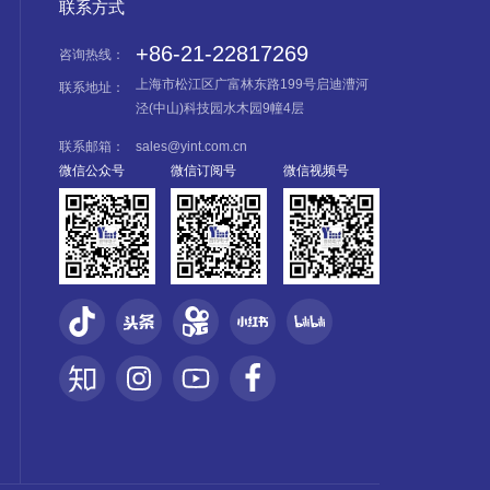
联系方式
+86-21-22817269
咨询热线：
上海市松江区广富林东路199号启迪漕河
联系地址：
泾(中山)科技园水木园9幢4层
联系邮箱：
sales@yint.com.cn
微信公众号
微信订阅号
微信视频号