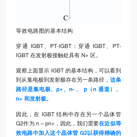
等效电路图的基本结构
穿通 IGBT、PT-IGBT：穿通 IGBT、PT-
IGBT 在发射极接触处具有 N+ 区。
观察上面显示 IGBT 的基本结构，可以看到
到从集电极到发射极存在另一条路径，
这条
路径是集电极、p+、n- 、 p（n 通道）、
n+ 和发射极。
因此，在 IGBT 结构中存在另一个晶体管
Q2作为 n – pn+，因此，我们需要
在近似等
效电路中加入这个晶体管 Q2以获得精确的