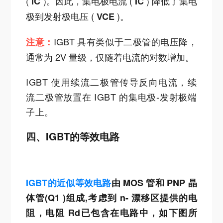
(
)。因此，集电极电流 (
) 降低了集电
IC
IC
极到发射极电压 (
)。
VCE
IGBT 具有类似于二极管的电压降，
注意：
通常为 2V 量级，仅随着电流的对数增加。
IGBT 使用续流二极管传导反向电流，续
流二极管放置在 IGBT 的集电极-发射极端
子上。
四、IGBT的等效电路
IGBT的近似等效电路
由
MOS 管
和
PNP 晶
体管
(Q1 )组成,考虑到 n- 漂移区提供的电
阻，电阻 Rd已包含在电路中，如下图所