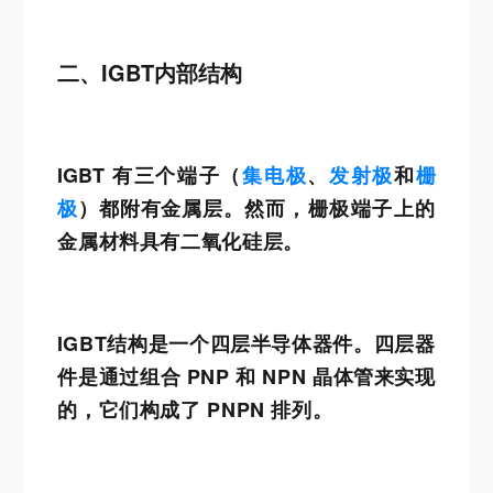
二、IGBT内部结构
IGBT 有三个端子（
集电极
、
发射极
和
栅
极
）都附有金属层。
然而，栅极端子上的
金属材料具有二氧化硅层。
I
GBT结构是一个四层半导体器件。四层器
件是通过组合 PNP 和 NPN 晶体管来实现
的，它们构成了 PNPN 排列。