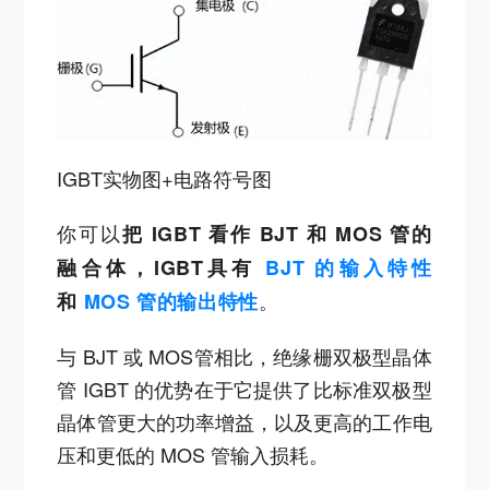
IGBT实物图+电路符号图
你可以
把 IGBT 看作 BJT 和 MOS 管的
融合体，IGBT具有
BJT 的输入特性
。
和
MOS 管的输出特性
与 BJT 或 MOS管相比，绝缘栅双极型晶体
管 IGBT 的优势在于它提供了比标准双极型
晶体管更大的功率增益，以及更高的工作电
压和更低的 MOS 管输入损耗。