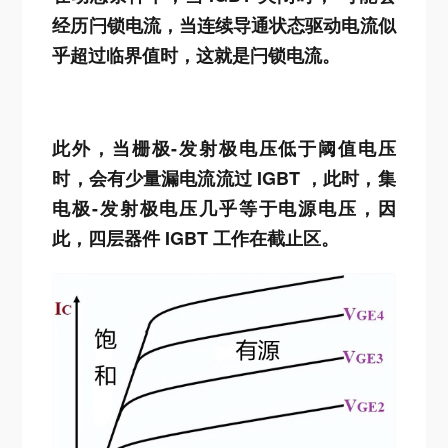
经历闩锁电流，当连续导通状态驱动电流似
乎超过临界值时，这就是
闩锁电流。
此外，当栅极-发射极电压低于阈值电压
时，会有少量漏电流流过 IGBT ，此时，集
电极-发射极电压几乎等于电源电压，因
此，四层器件 IGBT 工作在截止区。