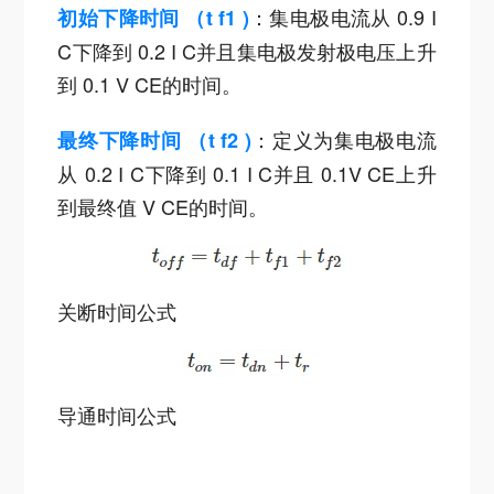
：集电极电流从 0.9 I
初始下降时间 （t f1 )
C下降到 0.2 I C并且集电极发射极电压上升
到 0.1 V CE的时间。
：定义为集电极电流
最终下降时间 （t f2 )
从 0.2 I C下降到 0.1 I C并且 0.1V CE上升
到最终值 V CE的时间。
关断时间公式
导通时间公式