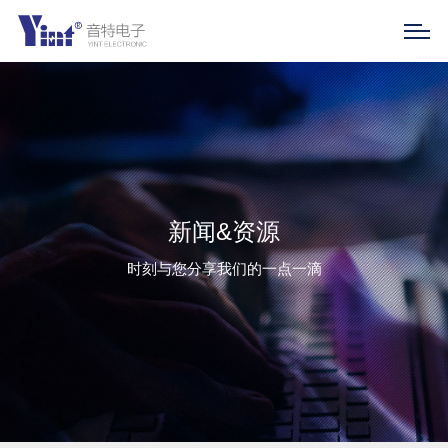
新闻&资源
时刻与您分享我们的一点一滴