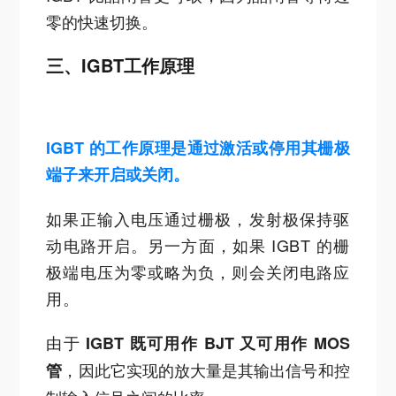
零的快速切换。
三、IGBT工作原理
IGBT 的工作原理是通过激活或停用其栅极
端子来开启或关闭。
如果正输入电压通过栅极，发射极保持驱
动电路开启。另一方面，如果 IGBT 的栅
极端电压为零或略为负，则会关闭电路应
用。
由于
IGBT 既可用作 BJT 又可用作 MOS
，因此它实现的放大量是其输出信号和控
管