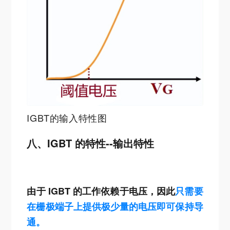
IGBT的输入特性图
八、IGBT 的特性--输出特性
由于 IGBT 的工作依赖于电压，因此
只需要
在栅极端子上提供极少量的电压即可保持导
通。