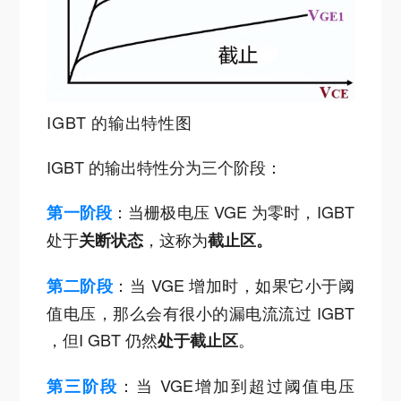
IGBT 的输出特性图
IGBT 的输出特性分为三个阶段：
：当栅极电压 VGE 为零时，IGBT
第一阶段
处于
，这称为
关断状态
截止区。
：当 VGE 增加时，如果它小于阈
第二阶段
值电压，那么会有很小的漏电流流过 IGBT
，但I GBT 仍然
。
处于截止区
：当 VGE增加到超过阈值电压
第三阶段