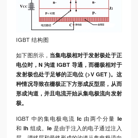
IGBT 结构图
如下图所示，
当集电极相对于发射极处于正
电位时，N 沟道 IGBT 导通，而栅极相对于
发射极也处于足够的正电位 (>V GET )。这
种情况导致在栅极正下方形成反型层，从而
形成沟道，并且电流开始从集电极流向发射
极。
IGBT 中的集电极电流
由两个分量
Ic
Ie
和
组成。
是由于注入的电子通过注入
Ih
Ie
层、漂移层和最终形成的沟道从集电极流向