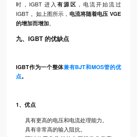
时，IGBT 进入
，电流开始流过
有源区
IGBT 。如上图所示，
电流将随着电压 VGE
。
的增加而增加
九、IGBT 的优缺点
IGBT作为一个整体
兼有BJT和MOS管的优
点
。
1、
优点
具有更高的电压和电流处理能力。
具有非常高的输入阻抗。