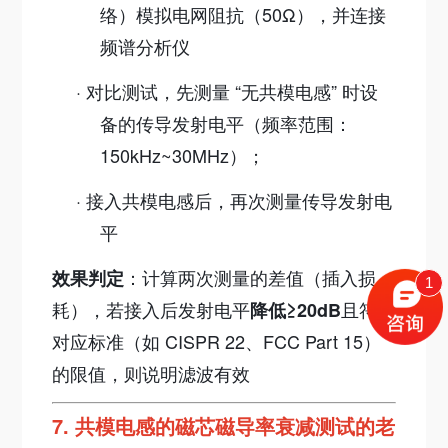
络）模拟电网阻抗（50Ω），并连接
频谱分析仪
·
对比测试，
先测量 “无共模电感” 时设
备的传导发射电平（频率范围：
150kHz~30MHz）；
·
接入共模电感后，再次测量传导发射电
平
：计算两次测量的差值（插入损
效果判定
1
耗），若接入后发射电平
且符合
降低≥20dB
对应标准（如 CISPR 22、FCC Part 15）
的限值，则说明滤波有效
7.
共模电感的磁芯磁导率衰减测试的老