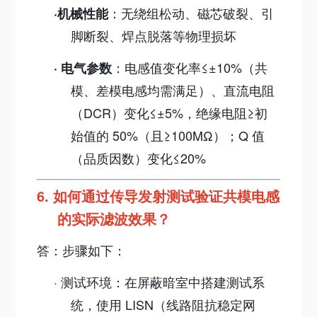
：无绕组松动、磁芯破裂、引
·
机械性能
脚断裂、焊点脱落等物理损坏
：电感值变化率≤±10%（共
·
电气参数
模、差模电感均需满足）
、
直流电阻
（DCR）变化≤±5%
，
绝缘电阻≥初
始值的 50%（且≥100MΩ）；Q 值
（品质因数）变化≤20%​
6.
如何通过传导发射测试验证共模电感
的实际滤波效果？
答：步骤如下：
·
测试环境：在屏蔽暗室中搭建测试系
统，使用 LISN（线路阻抗稳定网