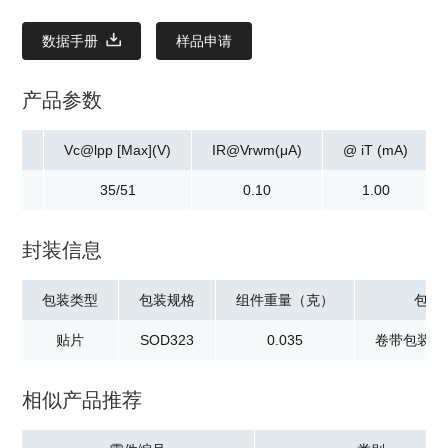
数据手册
样品申请
产品参数
p(A)
Vc@lpp [Max](V)
IR@Vrwm(μA)
@ iT (mA)
8/5
35/51
0.10
1.00
封装信息
包装类型
包装规格
组件重量（克）
包装
贴片
SOD323
0.035
卷带包装：3
相似产品推荐