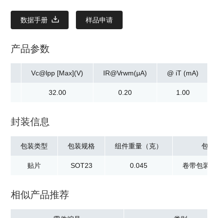
数据手册
样品申请
产品参数
p(A)
Vc@lpp [Max](V)
IR@Vrwm(μA)
@ iT (mA)
.00
32.00
0.20
1.00
封装信息
包装类型
包装规格
组件重量（克）
包装
贴片
SOT23
0.045
卷带包装：3
相似产品推荐