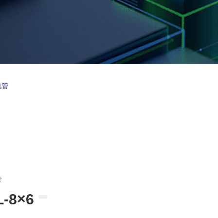
电管
管
L-8×6