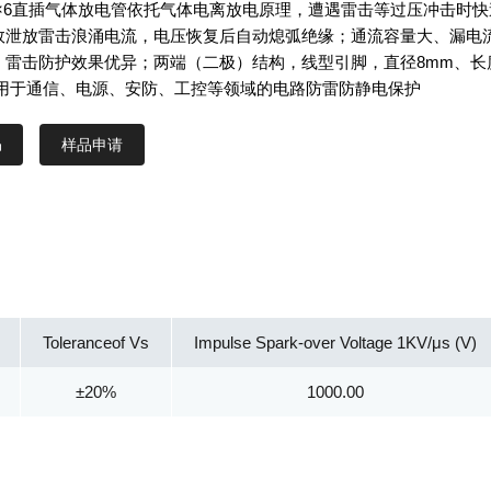
L-8×6直插气体放电管依托气体电离放电原理，遭遇雷击等过压冲击时快
效泄放雷击浪涌电流，电压恢复后自动熄弧绝缘；通流容量大、漏电
，雷击防护效果优异；两端（二极）结构，线型引脚，直径8mm、长
应用于通信、电源、安防、工控等领域的电路防雷防静电保护
样品申请
Toleranceof Vs
Impulse Spark-over Voltage 1KV/μs (V)
±20%
1000.00