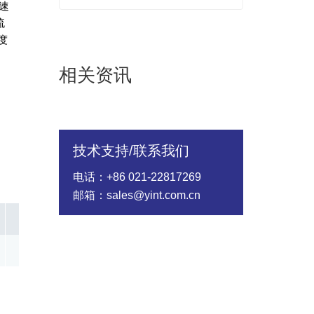
速
流
度
相关资讯
技术支持/联系我们
电话：+86 021-22817269
邮箱：sales@yint.com.cn
Impulse Discharge Current 10hits 8/20μs (KA)
Capacitan
10.00