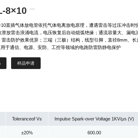
L-8×10
L-8×10直插气体放电管依托气体电离放电原理，遭遇雷击等过压冲击时
效泄放雷击浪涌电流，电压恢复后自动熄弧绝缘；通流容量大、漏电
，雷击防护效果优异；三端（三极）结构，线型引脚，直径8mm、长
泛应用于通信、电源、安防、工控等领域的电路防雷防静电保护
样品申请
Toleranceof Vs
Impulse Spark-over Voltage 1KV/μs (V)
±20%
600.00