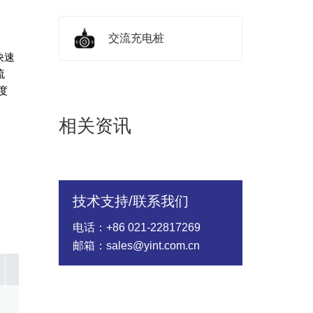
交流充电桩
快速
流
度
相关资讯
技术支持/联系我们
电话：+86 021-22817269
邮箱：sales@yint.com.cn
Impulse Discharge Current 10hits 8/20μs (KA)
Capacitan
10.00