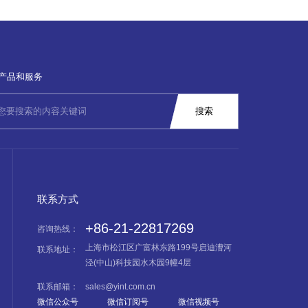
产品和服务
联系方式
+86-21-22817269
咨询热线：
上海市松江区广富林东路199号启迪漕河
联系地址：
泾(中山)科技园水木园9幢4层
联系邮箱：
sales@yint.com.cn
微信公众号
微信订阅号
微信视频号