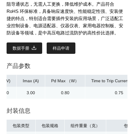
阻导通状态，无需人工更换，降低维护成本。产品符合
RoHS 环保标准，具备响应速度快、性能稳定性强、安装便
捷的特点，特别适合需要插件安装的应用场景，广泛适配工
业控制设备、电源适配器、仪器仪表、家用电器控制板、安
防设备等领域，是中高压电路过流防护的高性价比选择。
数据手册
样品申请
产品参数
ax(V)
Imax (A)
Pd Max （W）
Time to Trip Current[M
30.00
3.00
0.80
0.75
封装信息
包装类型
包装规格
组件重量（克）
包装