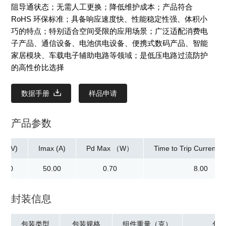
阻导通状态；无需人工更换；降低维护成本；产品符合
RoHS 环保标准；具备响应速度快、性能稳定性强、体积小
巧的特点；特别适合空间受限的应用场景；广泛适配消费电
子产品、通信设备、电池供电设备、便携式数码产品、智能
家居模块、车载电子辅助电路等领域；是低压电路过流防护
的高性价比选择
数据手册
样品申请
产品参数
ax(V)
Imax (A)
Pd Max （W）
Time to Trip Current[M
2.00
50.00
0.70
8.00
封装信息
包装类型
包装规格
组件重量（克）
包