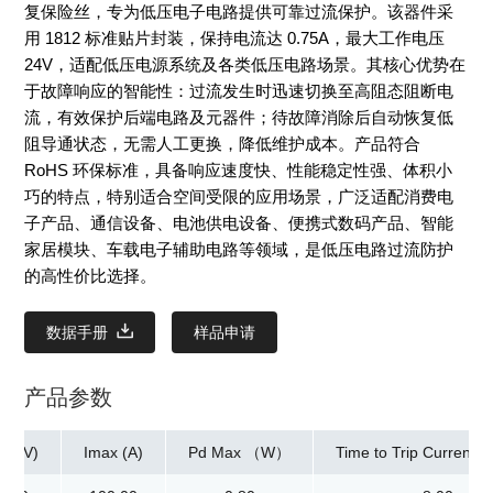
复保险丝，专为低压电子电路提供可靠过流保护。该器件采
用 1812 标准贴片封装，保持电流达 0.75A，最大工作电压
24V，适配低压电源系统及各类低压电路场景。其核心优势在
于故障响应的智能性：过流发生时迅速切换至高阻态阻断电
流，有效保护后端电路及元器件；待故障消除后自动恢复低
阻导通状态，无需人工更换，降低维护成本。产品符合
RoHS 环保标准，具备响应速度快、性能稳定性强、体积小
巧的特点，特别适合空间受限的应用场景，广泛适配消费电
子产品、通信设备、电池供电设备、便携式数码产品、智能
家居模块、车载电子辅助电路等领域，是低压电路过流防护
的高性价比选择。
数据手册
样品申请
产品参数
ax(V)
Imax (A)
Pd Max （W）
Time to Trip Current[M