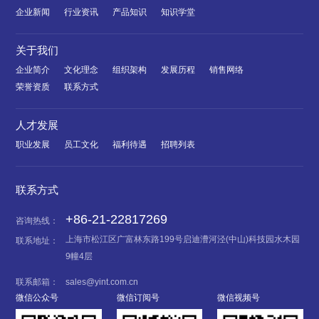
企业新闻
行业资讯
产品知识
知识学堂
关于我们
企业简介
文化理念
组织架构
发展历程
销售网络
荣誉资质
联系方式
人才发展
职业发展
员工文化
福利待遇
招聘列表
联系方式
+86-21-22817269
咨询热线：
上海市松江区广富林东路199号启迪漕河泾(中山)科技园水木园
联系地址：
9幢4层
联系邮箱：
sales@yint.com.cn
微信公众号
微信订阅号
微信视频号