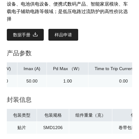
设备、电池供电设备、便携式数码产品、智能家居模块、车
载电子辅助电路等领域；是低压电路过流防护的高性价比选
择
数据手册
样品申请
产品参数
ax(V)
Imax (A)
Pd Max （W）
Time to Trip Current[M
5.00
50.00
1.00
0.00
封装信息
包装类型
包装规格
组件重量（克）
包
贴片
SMD1206
卷带包装：