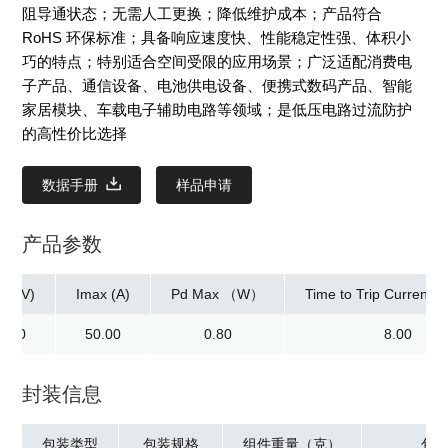
阻导通状态；无需人工更换；降低维护成本；产品符合
RoHS 环保标准；具备响应速度快、性能稳定性强、体积小
巧的特点；特别适合空间受限的应用场景；广泛适配消费电
子产品、通信设备、电池供电设备、便携式数码产品、智能
家居模块、车载电子辅助电路等领域；是低压电路过流防护
的高性价比选择
数据手册
样品申请
产品参数
ax(V)
Imax (A)
Pd Max （W）
Time to Trip Current[M
2.00
50.00
0.80
8.00
封装信息
包装类型
包装规格
组件重量（克）
包