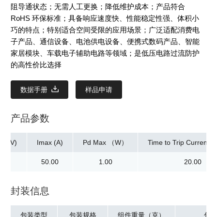
阻导通状态；无需人工更换；降低维护成本；产品符合
RoHS 环保标准；具备响应速度快、性能稳定性强、体积小
巧的特点；特别适合空间受限的应用场景；广泛适配消费电
子产品、通信设备、电池供电设备、便携式数码产品、智能
家居模块、车载电子辅助电路等领域；是低压电路过流防护
的高性价比选择
数据手册
样品申请
产品参数
ax(V)
Imax (A)
Pd Max （W）
Time to Trip Current[M
6.00
50.00
1.00
20.00
封装信息
包装类型
包装规格
组件重量（克）
包