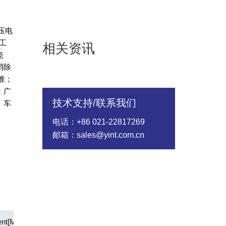
低压电
工
相关资讯
能
消除
准；
；广
技术支持/联系我们
、车
电话：+86 021-22817269
邮箱：sales@yint.com.cn
ent[Max] (A)
Time to Trip Time[Max] (S)
Status