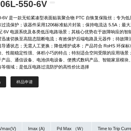
06L-550-6V
-550-6V 是一款无铅紧凑型表面贴装聚合物 PTC 自恢复保险丝；专为
过流保护；该器件采用1206标准贴片封装；保持电流达 5.5A；最大
配 6V 电源系统及各类低压电路场景；其核心优势在于故障响应的智
时迅速切换至高阻态阻断电流；有效保护后端电路及元器件；待故障
导通状态；无需人工更换；降低维护成本；产品符合 RoHS 环保标
快、性能稳定性强、体积小巧的特点；特别适合空间受限的应用场景
子产品、通信设备、电池供电设备、便携式数码产品、智能家居模块
路等领域；是低压电路过流防护的高性价比选择
样品申请
Vmax(V)
Imax (A)
Pd Max （W）
Time to Trip Curr