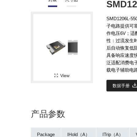
SMD12
SMD1206L
子电路提供可靠
作电压6V；适
性：过流发生
后自动恢复低阻
具备响应速度
泛适配消费电
载电子辅助电
View
数据手册
产品参数
Package
IHold（A）
ITrip（A）