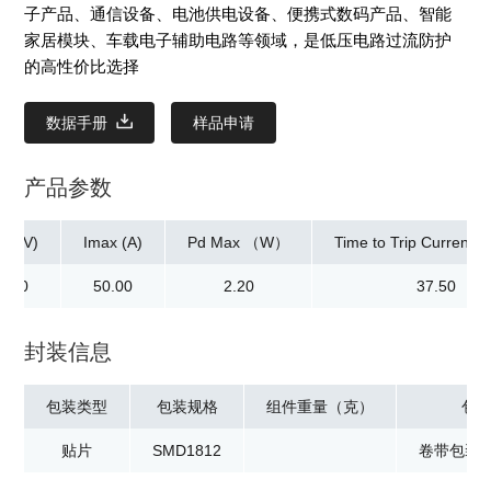
子产品、通信设备、电池供电设备、便携式数码产品、智能
家居模块、车载电子辅助电路等领域，是低压电路过流防护
的高性价比选择
数据手册
样品申请
产品参数
ax(V)
Imax (A)
Pd Max （W）
Time to Trip Current[M
2.00
50.00
2.20
37.50
封装信息
包装类型
包装规格
组件重量（克）
包
贴片
SMD1812
卷带包装：