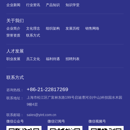
企业新闻
行业资讯
产品知识
知识学堂
关于我们
企业简介
文化理念
组织架构
发展历程
销售网络
荣誉资质
联系方式
人才发展
职业发展
员工文化
福利待遇
招聘列表
联系方式
+86-21-22817269
咨询热线：
上海市松江区广富林东路199号启迪漕河泾(中山)科技园水木园
联系地址：
9幢4层
联系邮箱：
sales@yint.com.cn
微信公众号
微信订阅号
微信视频号