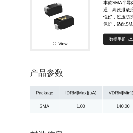
本款SMA半导
通，高效泄放
性好，过压防
保护，适配SM
数据手册
View
产品参数
Package
IDRM[Max](μA)
VDRM[Min](
SMA
1.00
140.00