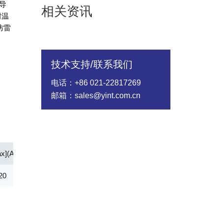
导
相关资讯
耐温
防雷
技术支持/联系我们
电话：+86 021-22817269
邮箱：sales@yint.com.cn
x](A)
IH[Min](mA)
CO[Max](pF)
Ipp 2/10μS Amps
20
120.00
35.00
150.00