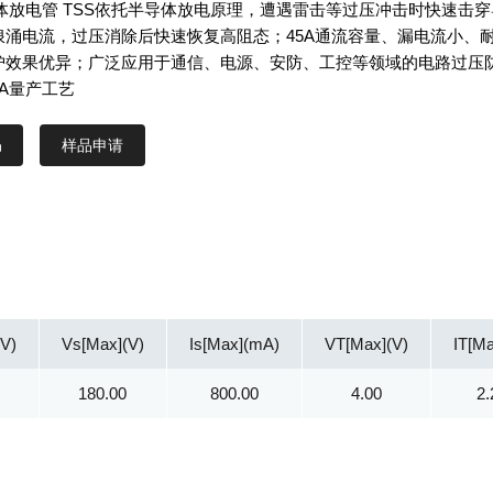
体放电管 TSS依托半导体放电原理，遭遇雷击等过压冲击时快速击穿
浪涌电流，过压消除后快速恢复高阻态；45A通流容量、漏电流小、
护效果优异；广泛应用于通信、电源、安防、工控等领域的电路过压
A量产工艺
样品申请
V)
Vs[Max](V)
Is[Max](mA)
VT[Max](V)
IT[Ma
180.00
800.00
4.00
2.