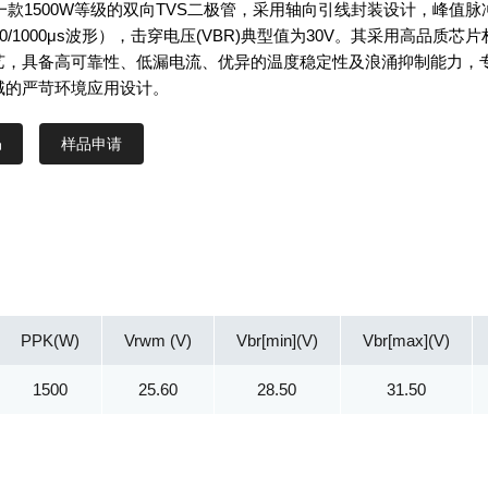
CA是一款1500W等级的双向TVS二极管，采用轴向引线封装设计，峰值脉
10/1000μs波形），击穿电压(VBR)典型值为30V。其采用高品质芯片
艺，具备高可靠性、低漏电流、优异的温度稳定性及浪涌抑制能力，
域的严苛环境应用设计。
样品申请
PPK(W)
Vrwm (V)
Vbr[min](V)
Vbr[max](V)
1500
25.60
28.50
31.50