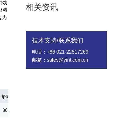
冲功
相关资讯
材料
专为
技术支持/联系我们
电话：+86 021-22817269
邮箱：sales@yint.com.cn
Ipp(A)
Vc@lpp [Max](V)
IR@Vrwm(μA)
@ iT (mA)
36.70
41.40
1.00
1.00