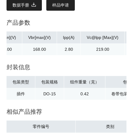
数据手册
样品申请
产品参数
r[min](V)
Vbr[max](V)
Ipp(A)
Vc@lpp [Max](V)
152.00
168.00
2.80
219.00
封装信息
包装类型
包装规格
组件重量（克）
包装
插件
DO-15
0.42
卷带包装：2
相似产品推荐
零件编号
类别