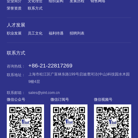
企业简介
文化理念
组织架构
发展历程
销售网络
荣誉资质
联系方式
人才发展
职业发展
员工文化
福利待遇
招聘列表
联系方式
+86-21-22817269
咨询热线：
上海市松江区广富林东路199号启迪漕河泾(中山)科技园水木园
联系地址：
9幢4层
联系邮箱：
sales@yint.com.cn
微信公众号
微信订阅号
微信视频号