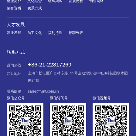
企业简介
文化理念
组织架构
发展历程
销售网络
荣誉资质
联系方式
人才发展
职业发展
员工文化
福利待遇
招聘列表
联系方式
+86-21-22817269
咨询热线：
上海市松江区广富林东路199号启迪漕河泾(中山)科技园水木园
联系地址：
9幢4层
联系邮箱：
sales@yint.com.cn
微信公众号
微信订阅号
微信视频号