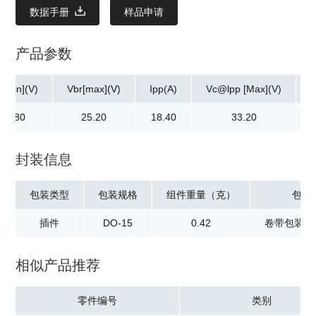
数据手册
样品申请
产品参数
r[min](V)
Vbr[max](V)
Ipp(A)
Vc@lpp [Max](V)
22.80
25.20
18.40
33.20
封装信息
包装类型
包装规格
组件重量（克）
包装
插件
DO-15
0.42
卷带包装：2
相似产品推荐
零件编号
类别