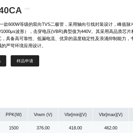
40CA
CA是一款600W等级的双向TVS二极管，采用轴向引线封装设计，峰值脉
0/1000μs波形），击穿电压(VBR)典型值为440V。其采用高品质芯片
艺，具备高可靠性、低漏电流、优异的温度稳定性及浪涌抑制能力，
域的严苛环境应用设计。
样品申请
PPK(W)
Vrwm (V)
Vbr[min](V)
Vbr[max](V)
1500
376.00
418.00
462.00