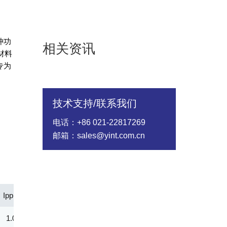
冲功
相关资讯
材料
专为
技术支持/联系我们
电话：+86 021-22817269
邮箱：sales@yint.com.cn
Ipp(A)
Vc@lpp [Max](V)
IR@Vrwm(μA)
@ iT (mA)
1.00
602.00
1.00
1.00