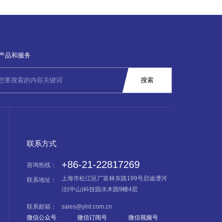
产品和服务
联系方式
+86-21-22817269
咨询热线：
上海市松江区广富林东路199号启迪漕河
联系地址：
泾(中山)科技园水木园9幢4层
联系邮箱：
sales@yint.com.cn
微信公众号
微信订阅号
微信视频号