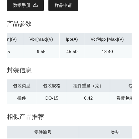
数据手册
样品申请
产品参数
r[min](V)
Vbr[max](V)
Ipp(A)
Vc@lpp [Max](V)
8.65
9.55
45.50
13.40
封装信息
包装类型
包装规格
组件重量（克）
包装
插件
DO-15
0.42
卷带包装：2
相似产品推荐
零件编号
类别