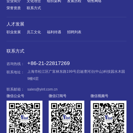
企业简介
文化理念
组织架构
发展历程
销售网络
荣誉资质
联系方式
人才发展
职业发展
员工文化
福利待遇
招聘列表
联系方式
+86-21-22817269
咨询热线：
上海市松江区广富林东路199号启迪漕河泾(中山)科技园水木园
联系地址：
9幢4层
联系邮箱：
sales@yint.com.cn
微信公众号
微信订阅号
微信视频号