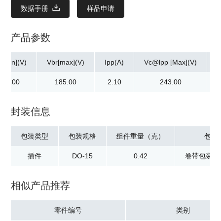
数据手册
样品申请
产品参数
r[min](V)
Vbr[max](V)
Ipp(A)
Vc@lpp [Max](V)
167.00
185.00
2.10
243.00
封装信息
包装类型
包装规格
组件重量（克）
包装
插件
DO-15
0.42
卷带包装：2
相似产品推荐
零件编号
类别