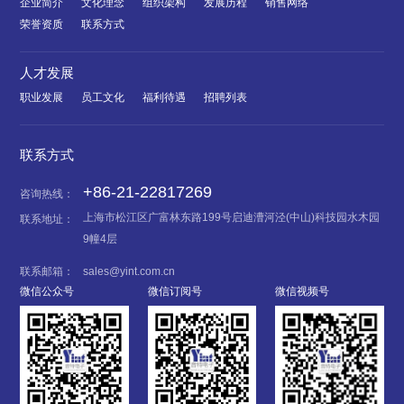
企业简介
文化理念
组织架构
发展历程
销售网络
荣誉资质
联系方式
人才发展
职业发展
员工文化
福利待遇
招聘列表
联系方式
+86-21-22817269
咨询热线：
上海市松江区广富林东路199号启迪漕河泾(中山)科技园水木园
联系地址：
9幢4层
联系邮箱：
sales@yint.com.cn
微信公众号
微信订阅号
微信视频号