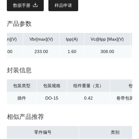
数据手册
样品申请
产品参数
r[min](V)
Vbr[max](V)
Ipp(A)
Vc@lpp [Max](V)
211.00
233.00
1.60
308.00
封装信息
包装类型
包装规格
组件重量（克）
包装
插件
DO-15
0.42
卷带包装：2
相似产品推荐
零件编号
类别