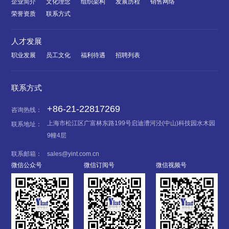
企业简介
文化理念
组织架构
发展历程
销售网络
荣誉资质
联系方式
人才发展
职业发展
员工文化
福利待遇
招聘列表
联系方式
+86-21-22817269
咨询热线：
上海市松江区广富林东路199号启迪漕河泾(中山)科技园水木园
联系地址：
9幢4层
联系邮箱：
sales@yint.com.cn
微信公众号
微信订阅号
微信视频号