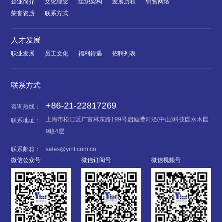
企业简介
文化理念
组织架构
发展历程
销售网络
荣誉资质
联系方式
人才发展
职业发展
员工文化
福利待遇
招聘列表
联系方式
+86-21-22817269
咨询热线：
上海市松江区广富林东路199号启迪漕河泾(中山)科技园水木园
联系地址：
9幢4层
联系邮箱：
sales@yint.com.cn
微信公众号
微信订阅号
微信视频号