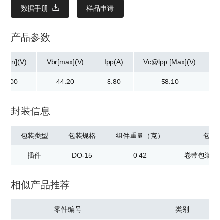
数据手册
样品申请
产品参数
r[min](V)
Vbr[max](V)
Ipp(A)
Vc@lpp [Max](V)
40.00
44.20
8.80
58.10
封装信息
包装类型
包装规格
组件重量（克）
包装
插件
DO-15
0.42
卷带包装：2
相似产品推荐
零件编号
类别