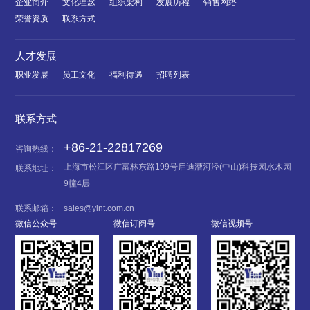
企业简介
文化理念
组织架构
发展历程
销售网络
荣誉资质
联系方式
人才发展
职业发展
员工文化
福利待遇
招聘列表
联系方式
+86-21-22817269
咨询热线：
上海市松江区广富林东路199号启迪漕河泾(中山)科技园水木园
联系地址：
9幢4层
联系邮箱：
sales@yint.com.cn
微信公众号
微信订阅号
微信视频号