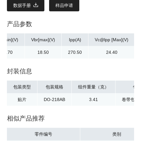
数据手册
样品申请
产品参数
r[min](V)
Vbr[max](V)
Ipp(A)
Vc@lpp [Max](V)
16.70
18.50
270.50
24.40
封装信息
包装类型
包装规格
组件重量（克）
包
贴片
DO-218AB
3.41
卷带包装：
相似产品推荐
零件编号
类别