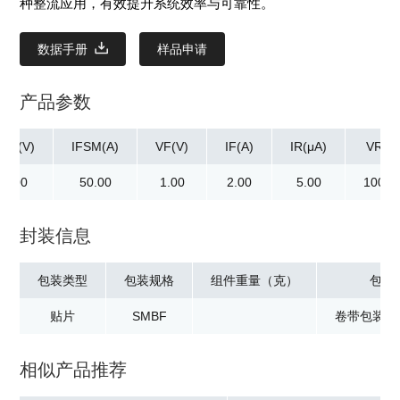
种整流应用，有效提升系统效率与可靠性。
数据手册
样品申请
产品参数
RM(V)
IFSM(A)
VF(V)
IF(A)
IR(μA)
VR(V)
00.00
50.00
1.00
2.00
5.00
100.0
封装信息
包装类型
包装规格
组件重量（克）
包装
贴片
SMBF
卷带包装：5
相似产品推荐