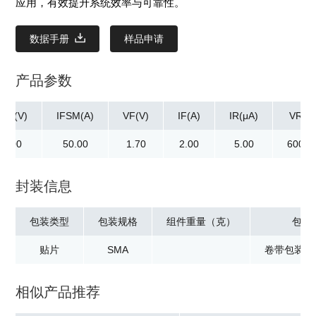
应用，有效提升系统效率与可靠性。
数据手册
样品申请
产品参数
RM(V)
IFSM(A)
VF(V)
IF(A)
IR(μA)
VR(V)
00.00
50.00
1.70
2.00
5.00
600.0
封装信息
包装类型
包装规格
组件重量（克）
包装
贴片
SMA
卷带包装：5
相似产品推荐