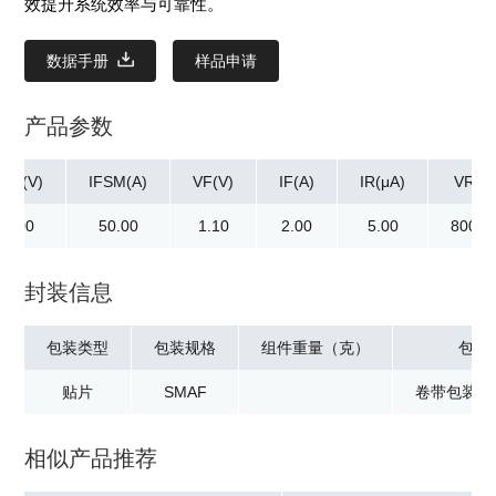
效提升系统效率与可靠性。
数据手册
样品申请
产品参数
RM(V)
IFSM(A)
VF(V)
IF(A)
IR(μA)
VR(V)
00.00
50.00
1.10
2.00
5.00
800.0
封装信息
包装类型
包装规格
组件重量（克）
包装
贴片
SMAF
卷带包装：3
相似产品推荐