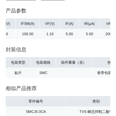
产品参数
RM(V)
IFSM(A)
VF(V)
IF(A)
IR(μA)
VR(V)
00.00
100.00
1.10
5.00
5.00
200.0
封装信息
包装类型
包装规格
组件重量（克）
包装
贴片
SMC
卷带包装：3
相似产品推荐
零件编号
类别
SMCJ5.0CA
TVS 瞬态抑制二极管