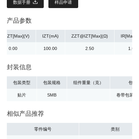
数据手册
样品申请
产品参数
z@IZT[Max](V)
IZT(mA)
ZZT@IZT[Max](Ω)
IR[Max](
0.00
100.00
2.50
1.00
封装信息
包装类型
包装规格
组件重量（克）
包装
贴片
SMB
卷带包装：3
相似产品推荐
零件编号
类别