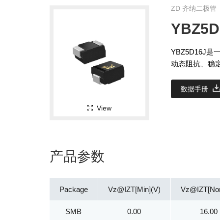
ZD 齐纳二极管
YBZ5D
YBZ5D16J
动态阻抗、稳
数据手册
View
产品参数
Package
Vz@IZT[Min](V)
Vz@IZT[No
SMB
0.00
16.00