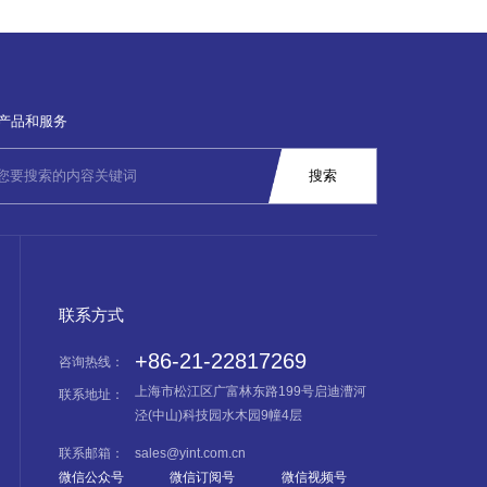
产品和服务
联系方式
+86-21-22817269
咨询热线：
上海市松江区广富林东路199号启迪漕河
联系地址：
泾(中山)科技园水木园9幢4层
联系邮箱：
sales@yint.com.cn
微信公众号
微信订阅号
微信视频号