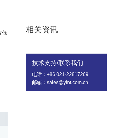
相关资讯
有低
技术支持/联系我们
电话：+86 021-22817269
邮箱：sales@yint.com.cn
IR[Max](μA)
@VR（V）
PD(W)
Tj(℃)
1.00
12.20
5.00
-65～+150