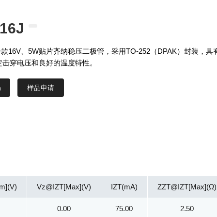
16J
是一款16V、5W贴片齐纳稳压二极管，采用TO-252（DPAK）封装，具
定击穿电压和良好的温度特性。
样品申请
m](V)
Vz@IZT[Max](V)
IZT(mA)
ZZT@IZT[Max](Ω)
0.00
75.00
2.50